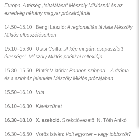
Európa. A térség „feltalálása” Mészöly Miklósnál és az
ezredvég néhány magyar prózaírójánál
14.50–15.10 Bengi László:
A regionalitás távlata Mészöly
Miklós elbeszéléseiben
15.10–15.30 Utasi Csilla:
„A kép magára csupaszított
élessége”. Mészöly Miklós poétikai reflexiója
15.30–15.50 Pintér Viktória:
Pannon színpad –
A dráma
és a színház jelenléte Mészöly Miklós prózájában
15.50–16.10
Vita
16.10–16.30
Kávészünet
16.30–18.10
X. szekció.
Szekcióvezető: N. Tóth Anikó
16.30–16.50 Vörös István:
Volt egyszer – vagy többször?