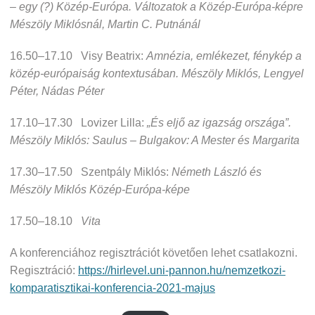
– egy (?) Közép-Európa. Változatok a Közép-Európa-képre
Mészöly Miklósnál, Martin C. Putnánál
16.50–17.10 Visy Beatrix:
Amnézia, emlékezet, fénykép a
közép-európaiság kontextusában. Mészöly Miklós, Lengyel
Péter, Nádas Péter
17.10–17.30 Lovizer Lilla:
„És eljő az igazság országa”.
Mészöly Miklós: Saulus – Bulgakov: A Mester és Margarita
17.30–17.50 Szentpály Miklós:
Németh László és
Mészöly Miklós Közép-Európa-képe
17.50–18.10
Vita
A konferenciához regisztrációt követően lehet csatlakozni.
Regisztráció:
https://hirlevel.uni-pannon.hu/nemzetkozi-
komparatisztikai-konferencia-2021-majus