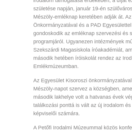
irodalom támogatása érdekében, a díjat e
születése napján, január 19-én szülővár
Mészöly-emléknap keretében adják át. Az
Önkormányzatával és a PAD Egyesülette
gondoskodik az emléknap szervezési és sz
programjáról. Ugyanezen intézmények műk
Szekszárdi Magasiskola íróakadémiát, am
második hetében íróiskolát rendez az Ir
Emlékmúzeumban.
Az Egyesület Kisoroszi önkormányzatával
Mészöly-napot szervez a községben, am
második lakhelye volt a hatvanas évek vég
találkozási ponttá is vált az új irodalom é
képviselői számára.
A Petőfi Irodalmi Múzeummal közös konfer