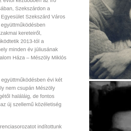
z évtől kezdődően az író
osában, Szekszárdon a
 Egyesület Szekszárd Város
l együttműködésben
akmai kereteiről,
ödtetik 2013-tól a
ely minden év júliusának
odalom Háza – Mészöly Miklós
 együttműködésben évi két
ely nem csupán Mészöly
étől haláláig, de fontos
s az új szellemű közéletiség
enciasorozatot indítottunk