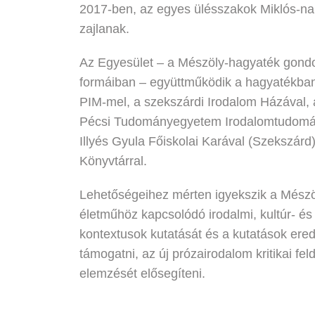
2017-ben, az egyes ülésszakok Miklós-na
zajlanak.
Az Egyesület – a Mészöly-hagyaték gond
formáiban – együttműködik a hagyatékban 
PIM-mel, a szekszárdi Irodalom Házával, 
Pécsi Tudományegyetem Irodalomtudomány
Illyés Gyula Főiskolai Karával (Szekszár
Könyvtárral.
Lehetőségeihez mérten igyekszik a Mészöl
életműhöz kapcsolódó irodalmi, kultúr- és
kontextusok kutatását és a kutatások ere
támogatni, az új prózairodalom kritikai f
elemzését elősegíteni.