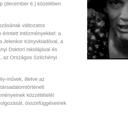
p (december 6.) közelében
ozásának változatos
érintett intézményekkel: a
a Jelenkor Könyvkiadóval, a
i Doktori Iskolájával és
d), az Országos Széchényi
y-művek, illetve az
 társadalomtörténeti
dményeinek közzétételét
eldolgozását, összefüggéseinek