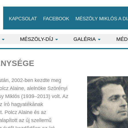
KAPCSOLAT
FACEBOOK
MÉSZÖLY MIKLÓS A DI
MÉSZÖLY-DÍJ
GALÉRIA
MÉD
ENYSÉGE
 után, 2002-ben kezdte meg
lcz Alaine, alelnöke Szörényi
sy Miklós (1939–2013) volt. Az
az író hagyatékának
t. Polcz Alaine és az
lapított az új szellemű