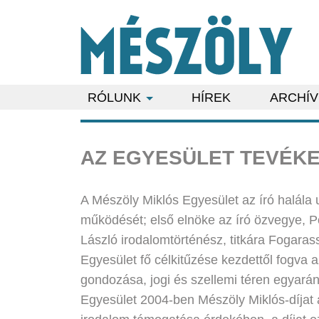
RÓLUNK
HÍREK
ARCHÍV
AZ EGYESÜLET TEVÉK
A Mészöly Miklós Egyesület az író halála
működését; első elnöke az író özvegye, Po
László irodalomtörténész, titkára Fogaras
Egyesület fő célkitűzése kezdettől fogva 
gondozása, jogi és szellemi téren egyarán
Egyesület 2004-ben Mészöly Miklós-díjat a